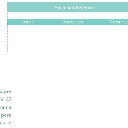
Faça sua Reserva
Home
Pousada
Acomo
suem
TV 32
 cama
ara
as e