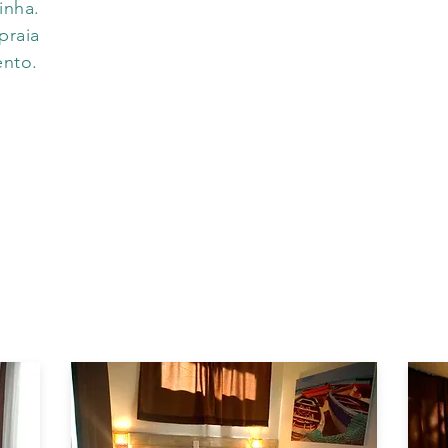
a.​
praia
ento.